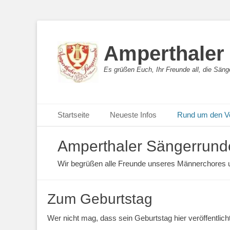
Amperthaler
Es grüßen Euch, Ihr Freunde all, die Sän
Primäres Menü
Zum
Startseite
Neueste Infos
Rund um den V
Inhalt
springen
Amperthaler Sängerrunde
Wir begrüßen alle Freunde unseres Männerchores un
Zum Geburtstag
Wer nicht mag, dass sein Geburtstag hier veröffentlic