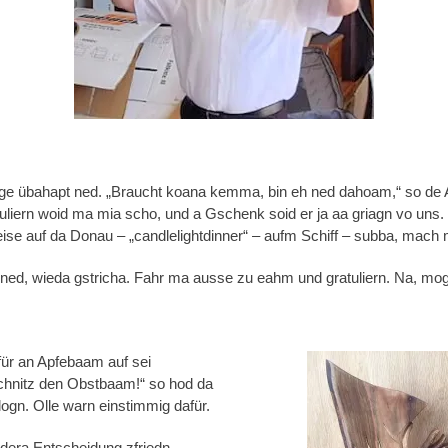
ge übahapt ned. „Braucht koana kemma, bin eh ned dahoam,“ so de 
atuliern woid ma mia scho, und a Gschenk soid er ja aa griagn vo un
reise auf da Donau – „candlelightdinner“ – aufm Schiff – subba, mach
ned, wieda gstricha. Fahr ma ausse zu eahm und gratuliern. Na, mog 
für an Apfebaam auf sei
schnitz den Obstbaam!“ so hod da
logn. Olle warn einstimmig dafür.
 dera Entscheidung zfriedn.