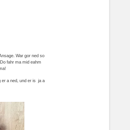
Ansage. War gor ned so
s. Do fahr ma mid eahm
 ma!
er a ned, und er is ja a