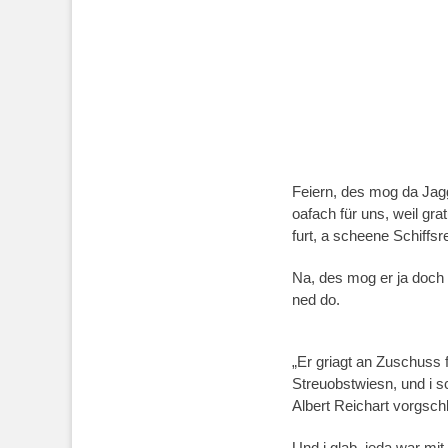
Feiern, des mog da Jag
oafach für uns, weil gr
furt, a scheene Schiffs
Na, des mog er ja doch 
ned do.
„Er griagt an Zuschuss 
Streuobstwiesn, und i 
Albert Reichart vorgsch
Und i glab, jeda war mit