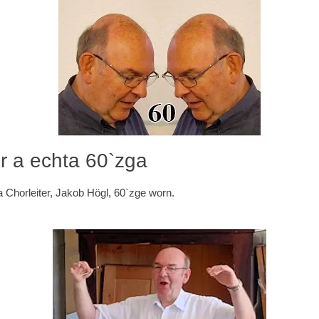
r a echta 60`zga
a Chorleiter, Jakob Högl, 60`zge worn.