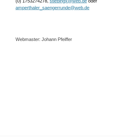
(0) 1753274278,
stiebingx@web.de
oder
amperthaler_saengerrunde@web.de
Webmaster: Johann Pfeiffer