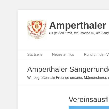
Amperthaler
Es grüßen Euch, Ihr Freunde all, die Sän
Primäres Menü
Zum
Startseite
Neueste Infos
Rund um den V
Inhalt
springen
Amperthaler Sängerrunde
Wir begrüßen alle Freunde unseres Männerchores un
Vereinsausf