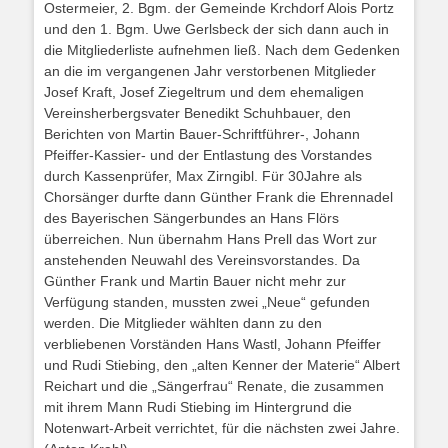
Ostermeier, 2. Bgm. der Gemeinde Krchdorf Alois Portz
und den 1. Bgm. Uwe Gerlsbeck der sich dann auch in
die Mitgliederliste aufnehmen ließ. Nach dem Gedenken
an die im vergangenen Jahr verstorbenen Mitglieder
Josef Kraft, Josef Ziegeltrum und dem ehemaligen
Vereinsherbergsvater Benedikt Schuhbauer, den
Berichten von Martin Bauer-Schriftführer-, Johann
Pfeiffer-Kassier- und der Entlastung des Vorstandes
durch Kassenprüfer, Max Zirngibl. Für 30Jahre als
Chorsänger durfte dann Günther Frank die Ehrennadel
des Bayerischen Sängerbundes an Hans Flörs
überreichen. Nun übernahm Hans Prell das Wort zur
anstehenden Neuwahl des Vereinsvorstandes. Da
Günther Frank und Martin Bauer nicht mehr zur
Verfügung standen, mussten zwei „Neue“ gefunden
werden. Die Mitglieder wählten dann zu den
verbliebenen Vorständen Hans Wastl, Johann Pfeiffer
und Rudi Stiebing, den „alten Kenner der Materie“ Albert
Reichart und die „Sängerfrau“ Renate, die zusammen
mit ihrem Mann Rudi Stiebing im Hintergrund die
Notenwart-Arbeit verrichtet, für die nächsten zwei Jahre.