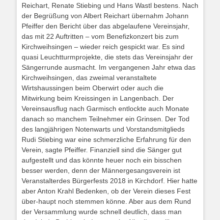
Reichart, Renate Stiebing und Hans Wastl bestens. Nach
der Begrüßung von Albert Reichart übernahm Johann
Pfeiffer den Bericht über das abgelaufene Vereinsjahr,
das mit 22 Auftritten – vom Benefizkonzert bis zum
Kirchweihsingen – wieder reich gespickt war. Es sind
quasi Leuchtturmprojekte, die stets das Vereinsjahr der
Sängerrunde ausmacht. Im vergangenen Jahr etwa das
Kirchweihsingen, das zweimal veranstaltete
Wirtshaussingen beim Oberwirt oder auch die
Mitwirkung beim Kreissingen in Langenbach. Der
Vereinsausflug nach Garmisch entlockte auch Monate
danach so manchem Teilnehmer ein Grinsen. Der Tod
des langjährigen Notenwarts und Vorstandsmitglieds
Rudi Stiebing war eine schmerzliche Erfahrung für den
Verein, sagte Pfeiffer. Finanziell sind die Sänger gut
aufgestellt und das könnte heuer noch ein bisschen
besser werden, denn der Männergesangsverein ist
Veranstalterdes Bürgerfests 2018 in Kirchdorf. Hier hatte
aber Anton Krahl Bedenken, ob der Verein dieses Fest
über-haupt noch stemmen könne. Aber aus dem Rund
der Versammlung wurde schnell deutlich, dass man