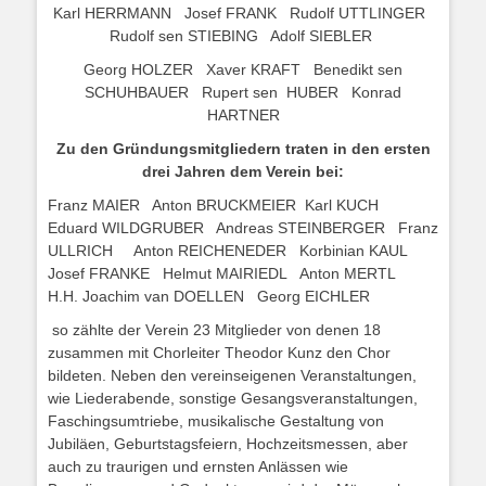
Karl HERRMANN Josef FRANK Rudolf UTTLINGER
Rudolf sen STIEBING Adolf SIEBLER
Georg HOLZER Xaver KRAFT Benedikt sen
SCHUHBAUER Rupert sen HUBER Konrad
HARTNER
Zu den Gründungsmitgliedern traten in den ersten
drei Jahren dem Verein bei:
Franz MAIER Anton BRUCKMEIER Karl KUCH
Eduard WILDGRUBER Andreas STEINBERGER Franz
ULLRICH Anton REICHENEDER Korbinian KAUL
Josef FRANKE Helmut MAIRIEDL Anton MERTL
H.H. Joachim van DOELLEN Georg EICHLER
so zählte der Verein 23 Mitglieder von denen 18
zusammen mit Chorleiter Theodor Kunz den Chor
bildeten. Neben den vereinseigenen Veranstaltungen,
wie Liederabende, sonstige Gesangsveranstaltungen,
Faschingsumtriebe, musikalische Gestaltung von
Jubiläen, Geburtstagsfeiern, Hochzeitsmessen, aber
auch zu traurigen und ernsten Anlässen wie