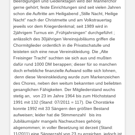
Beerdigungen und Gedenktagen wird der Männerchor
gerne gehört; feste Einrichtungen sind seit vielen Jahren
schon die Auftritte am Heiligabend „Stille Nacht, Heilige
Nacht“ nach der Christmette und am Volkstrauertag
jeweils vor dem Kriegerdenkmal; seit 1989 wird in
2jährigem Turnus ein „Frühjahrsingen“ durchgeführt ;
anlässlich des 30jährigen Vereinsjubiläums griffen die
Chormitglieder ordentlich in die Privatschatulle und
leisteten sich eine neue Vereinskleidung. Die „Alte
Freisinger Tracht“ suchten sie sich aus und mußten
dafür rund 1000 DM berappen; dieser für so manchen
doch erhebliche finanzielle Aufwand sollte sich lohnen,
denn diese Vereinskleidung wurde zum Markenzeichen
des Chores, neben den weitum bekannten und beliebten
gesanglichen Fähigkeiten. Der Mitgliederstand wuchs
stetig an, von 23 im Jahre 1964 bis zum Höchststand
1991 mit 132 (Stand: 07/2011 = 117). Die Chorstärke
konnte 1992 mit 33 Sängern den größten Bestand
aufweisen; leider hat die Stimmenzahl bis ins
Jubiläumsjahr mangels Nachwuchses gehörig
abgenommen; in voller Besetzung ist derzeit (Stand:
11/2011) eine Sängerzahl von 23 zu erreichen, jedoch ist