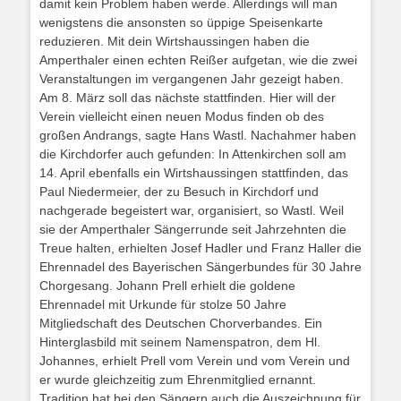
damit kein Problem haben werde. Allerdings will man
wenigstens die ansonsten so üppige Speisenkarte
reduzieren. Mit dein Wirtshaussingen haben die
Amperthaler einen echten Reißer aufgetan, wie die zwei
Veranstaltungen im vergangenen Jahr gezeigt haben.
Am 8. März soll das nächste stattfinden. Hier will der
Verein vielleicht einen neuen Modus finden ob des
großen Andrangs, sagte Hans Wastl. Nachahmer haben
die Kirchdorfer auch gefunden: In Attenkirchen soll am
14. April ebenfalls ein Wirtshaussingen stattfinden, das
Paul Niedermeier, der zu Besuch in Kirchdorf und
nachgerade begeistert war, organisiert, so Wastl. Weil
sie der Amperthaler Sängerrunde seit Jahrzehnten die
Treue halten, erhielten Josef Hadler und Franz Haller die
Ehrennadel des Bayerischen Sängerbundes für 30 Jahre
Chorgesang. Johann Prell erhielt die goldene
Ehrennadel mit Urkunde für stolze 50 Jahre
Mitgliedschaft des Deutschen Chorverbandes. Ein
Hinterglasbild mit seinem Namenspatron, dem Hl.
Johannes, erhielt Prell vom Verein und vom Verein und
er wurde gleichzeitig zum Ehrenmitglied ernannt.
Tradition hat bei den Sängern auch die Auszeichnung für